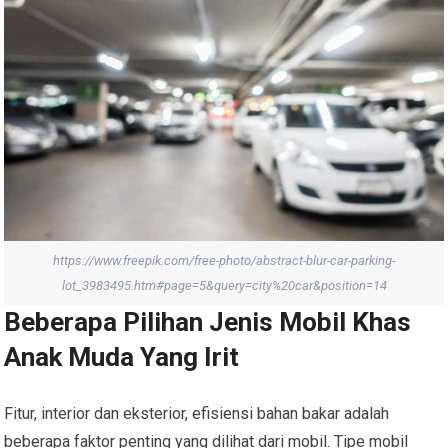
https://www.freepik.com/free-photo/abstract-blur-car-parking-
lot_3983495.htm#page=5&query=city%20car&position=14
Beberapa Pilihan Jenis Mobil Khas
Anak Muda Yang Irit
Fitur, interior dan eksterior, efisiensi bahan bakar adalah
beberapa faktor penting yang dilihat dari mobil. Tipe mobil