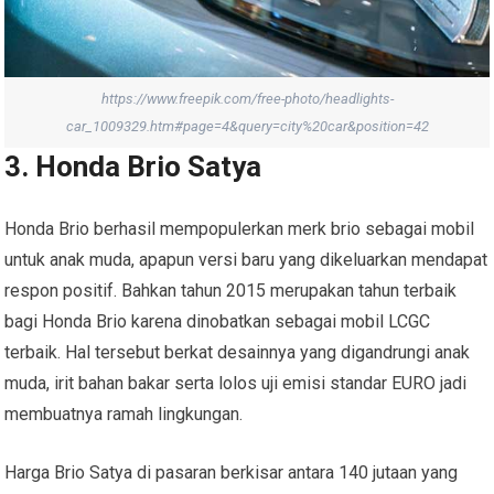
https://www.freepik.com/free-photo/headlights-
car_1009329.htm#page=4&query=city%20car&position=42
3. Honda Brio Satya
Honda Brio berhasil mempopulerkan merk brio sebagai mobil
untuk anak muda, apapun versi baru yang dikeluarkan mendapat
respon positif. Bahkan tahun 2015 merupakan tahun terbaik
bagi Honda Brio karena dinobatkan sebagai mobil LCGC
terbaik. Hal tersebut berkat desainnya yang digandrungi anak
muda, irit bahan bakar serta lolos uji emisi standar EURO jadi
membuatnya ramah lingkungan.
Harga Brio Satya di pasaran berkisar antara 140 jutaan yang