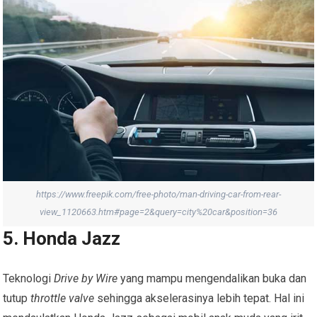
https://www.freepik.com/free-photo/man-driving-car-from-rear-
view_1120663.htm#page=2&query=city%20car&position=36
5. Honda Jazz
Teknologi
Drive by Wire
yang mampu mengendalikan buka dan
tutup
throttle valve
sehingga akselerasinya lebih tepat. Hal ini