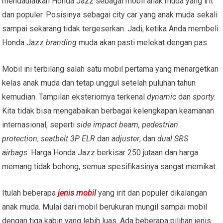
mendaulatkan Honda Jazz sebagai mobil anak muda yang irit
dan populer. Posisinya sebagai city car yang anak muda sekali
sampai sekarang tidak tergeserkan. Jadi, ketika Anda membeli
Honda Jazz
branding
muda akan pasti melekat dengan pas.
Mobil ini terbilang salah satu mobil pertama yang menargetkan
kelas anak muda dan tetap unggul setelah puluhan tahun
kemudian. Tampilan eksteriornya terkenal
dynamic
dan
sporty
.
Kita tidak bisa mengabaikan berbagai kelengkapan keamanan
internasional, seperti
side impact beam, pedestrian
protection
,
seatbelt 3P ELR
dan
adjuster
, dan
dual SRS
airbags
. Harga Honda Jazz berkisar 250 jutaan dan harga
memang tidak bohong, semua spesifikasinya sangat memikat.
Itulah beberapa
jenis mobil
yang irit dan populer dikalangan
anak muda. Mulai dari mobil berukuran mungil sampai mobil
dengan tiga kabin yang lebih luas. Ada beberapa pilihan jenis