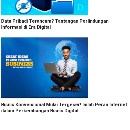
Data Pribadi Terancam? Tantangan Perlindungan
Informasi di Era Digital
Bisnis Konvensional Mulai Tergeser! Inilah Peran Internet
dalam Perkembangan Bisnis Digital