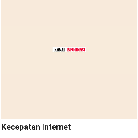
Kecepatan Internet