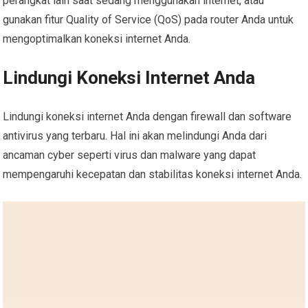
perangkat lain saat sedang menggunakan internet, atau
gunakan fitur Quality of Service (QoS) pada router Anda untuk
mengoptimalkan koneksi internet Anda.
Lindungi Koneksi Internet Anda
Lindungi koneksi internet Anda dengan firewall dan software
antivirus yang terbaru. Hal ini akan melindungi Anda dari
ancaman cyber seperti virus dan malware yang dapat
mempengaruhi kecepatan dan stabilitas koneksi internet Anda.