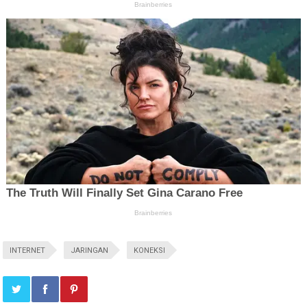
INTERNET
JARINGAN
KONEKSI