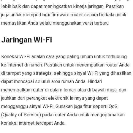
lebih baik dan dapat meningkatkan kinerja jaringan. Pastikan
juga untuk memperbarui firmware router secara berkala untuk
memastikan Anda selalu menggunakan versi terbaru.
Jaringan Wi-Fi
Koneksi Wi-Fi adalah cara yang paling umum untuk terhubung
ke internet di rumah. Pastikan untuk menempatkan router Anda
di tempat yang strategis, sehingga sinyal Wi-Fi yang dihasilkan
dapat mencapai seluruh area rumah Anda. Hindari
menempatkan router di dalam lemari atau di bawah meja, dan
jauhkan dari perangkat elektronik lainnya yang dapat
mengganggu sinyal Wi-Fi. Gunakan juga fitur seperti QoS
(Quality of Service) pada router Anda untuk mengoptimalkan
koneksi internet tercepat Anda.