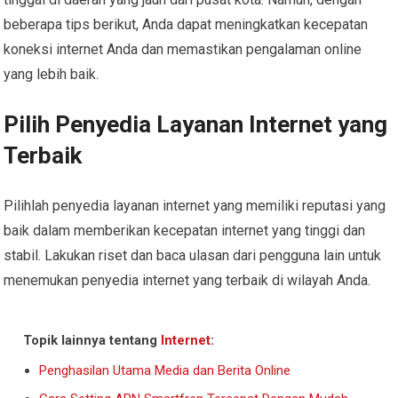
beberapa tips berikut, Anda dapat meningkatkan kecepatan
koneksi internet Anda dan memastikan pengalaman online
yang lebih baik.
Pilih Penyedia Layanan Internet yang
Terbaik
Pilihlah penyedia layanan internet yang memiliki reputasi yang
baik dalam memberikan kecepatan internet yang tinggi dan
stabil. Lakukan riset dan baca ulasan dari pengguna lain untuk
menemukan penyedia internet yang terbaik di wilayah Anda.
Topik lainnya tentang
Internet
:
Penghasilan Utama Media dan Berita Online