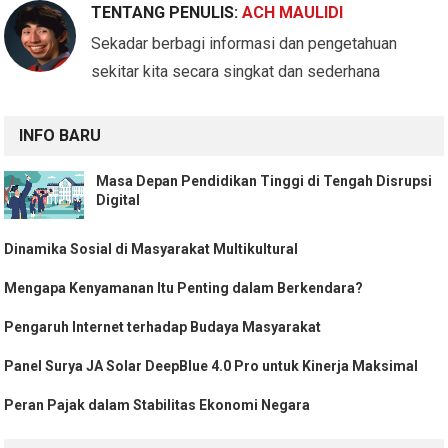
TENTANG PENULIS:
ACH MAULIDI
Sekadar berbagi informasi dan pengetahuan
sekitar kita secara singkat dan sederhana
INFO BARU
Masa Depan Pendidikan Tinggi di Tengah Disrupsi
Digital
Dinamika Sosial di Masyarakat Multikultural
Mengapa Kenyamanan Itu Penting dalam Berkendara?
Pengaruh Internet terhadap Budaya Masyarakat
Panel Surya JA Solar DeepBlue 4.0 Pro untuk Kinerja Maksimal
Peran Pajak dalam Stabilitas Ekonomi Negara