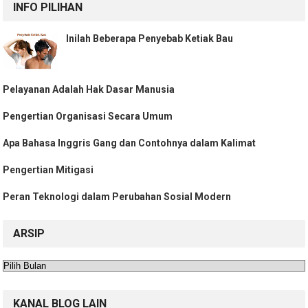
INFO PILIHAN
Inilah Beberapa Penyebab Ketiak Bau
Pelayanan Adalah Hak Dasar Manusia
Pengertian Organisasi Secara Umum
Apa Bahasa Inggris Gang dan Contohnya dalam Kalimat
Pengertian Mitigasi
Peran Teknologi dalam Perubahan Sosial Modern
ARSIP
Arsip
KANAL BLOG LAIN