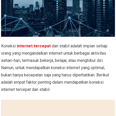
Koneksi
internet tercepat
dan stabil adalah impian setiap
orang yang mengandalkan internet untuk berbagai aktivitas
sehari-hari, termasuk bekerja, belajar, atau menghibur diri.
Namun, untuk mendapatkan koneksi internet yang optimal,
bukan hanya kecepatan saja yang harus diperhatikan. Berikut
adalah empat faktor penting dalam mendapatkan koneksi
internet tercepat dan stabil.