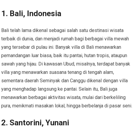
1. Bali, Indonesia
Bali telah lama dikenal sebagai salah satu destinasi wisata
terbaik di dunia, dan menjadi rumah bagi berbagai villa mewah
yang tersebar di pulau ini. Banyak villa di Bali menawarkan
pemandangan luar biasa, baik itu pantai, hutan tropis, ataupun
sawah yang hijau. Di kawasan Ubud, misalnya, terdapat banyak
villa yang menawarkan suasana tenang di tengah alam,
sementara daerah Seminyak dan Canggu dikenal dengan villa
yang menghadap langsung ke pantai. Selain itu, Bali juga
menawarkan berbagai aktivitas wisata, mulai dari berkeliling
pura, menikmati masakan lokal, hingga berbelanja di pasar seni.
2. Santorini, Yunani