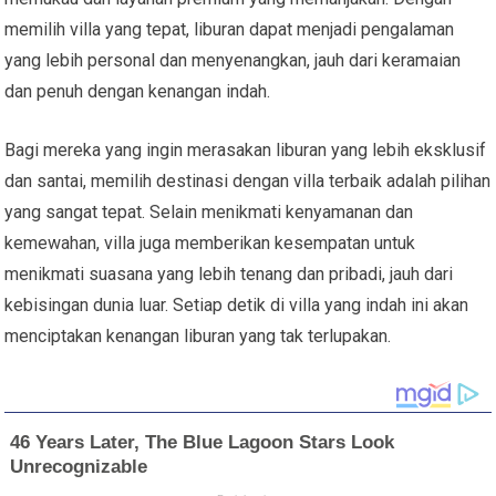
memilih villa yang tepat, liburan dapat menjadi pengalaman
yang lebih personal dan menyenangkan, jauh dari keramaian
dan penuh dengan kenangan indah.
Bagi mereka yang ingin merasakan liburan yang lebih eksklusif
dan santai, memilih destinasi dengan villa terbaik adalah pilihan
yang sangat tepat. Selain menikmati kenyamanan dan
kemewahan, villa juga memberikan kesempatan untuk
menikmati suasana yang lebih tenang dan pribadi, jauh dari
kebisingan dunia luar. Setiap detik di villa yang indah ini akan
menciptakan kenangan liburan yang tak terlupakan.