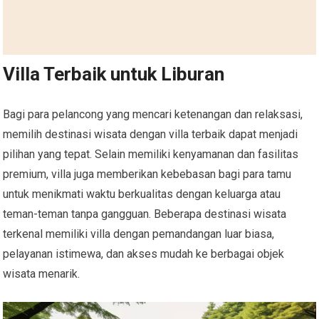
Villa Terbaik untuk Liburan
Bagi para pelancong yang mencari ketenangan dan relaksasi,
memilih destinasi wisata dengan villa terbaik dapat menjadi
pilihan yang tepat. Selain memiliki kenyamanan dan fasilitas
premium, villa juga memberikan kebebasan bagi para tamu
untuk menikmati waktu berkualitas dengan keluarga atau
teman-teman tanpa gangguan. Beberapa destinasi wisata
terkenal memiliki villa dengan pemandangan luar biasa,
pelayanan istimewa, dan akses mudah ke berbagai objek
wisata menarik.