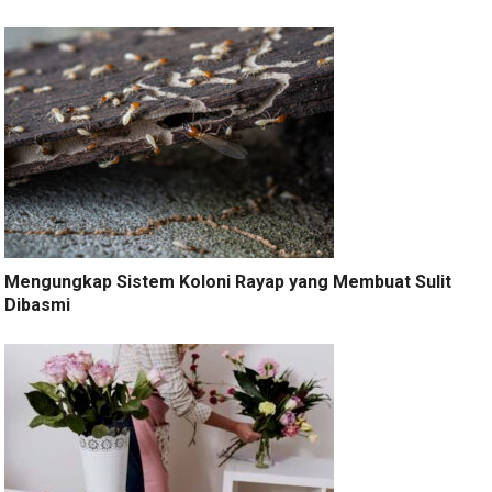
Mengungkap Sistem Koloni Rayap yang Membuat Sulit
Dibasmi