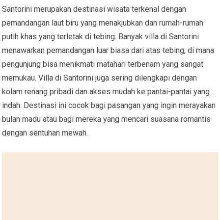
Santorini merupakan destinasi wisata terkenal dengan
pemandangan laut biru yang menakjubkan dan rumah-rumah
putih khas yang terletak di tebing. Banyak villa di Santorini
menawarkan pemandangan luar biasa dari atas tebing, di mana
pengunjung bisa menikmati matahari terbenam yang sangat
memukau. Villa di Santorini juga sering dilengkapi dengan
kolam renang pribadi dan akses mudah ke pantai-pantai yang
indah. Destinasi ini cocok bagi pasangan yang ingin merayakan
bulan madu atau bagi mereka yang mencari suasana romantis
dengan sentuhan mewah.