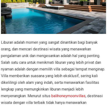
Liburan adalah momen yang sangat dinantikan bagi banyak
orang, dan mencari destinasi wisata yang menawarkan
pengalaman unik dan mengesankan adalah hal yang penting.
Salah satu cara untuk menikmati liburan yang lebih privat dan
nyaman adalah dengan memilih villa sebagai tempat menginap.
Villa memberikan suasana yang lebih eksklusif, sering kali
dikelilingi oleh alam yang indah, serta menawarkan fasilitas
lengkap yang memungkinkan liburan menjadi lebih
menyenangkan. Menurut situs
balihoneymoonvillas
, destinasi
wisata dengan villa terbaik tidak hanya menawarkan