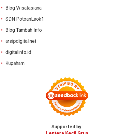
Blog Wisatasiana
SDN PotoanLaok1
Blog Tambah Info
arsipdigital.net
digitalinfo.id
Kupaham
Supported by:
Lentera Kecil Grup