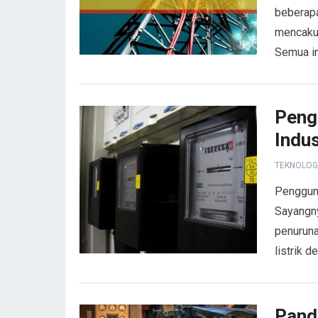
beberapa
mencakup
Semua in
Peng
Indus
TEKNOLOG
Pengguna
Sayangny
penuruna
listrik 
Pand