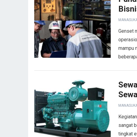
Bisni
MANASUK
Genset 
operasio
mampu me
beberapa
Sewa
Sew
MANASUK
Kegiatan
sangat b
tingkat 