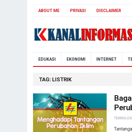
ABOUT ME
PRIVASI
DISCLAIMER
Blog Kanal Info
EDUKASI
EKONOMI
INTERNET
T
TAG:
LISTRIK
Baga
Peru
TEKNOLOG
Tantanga