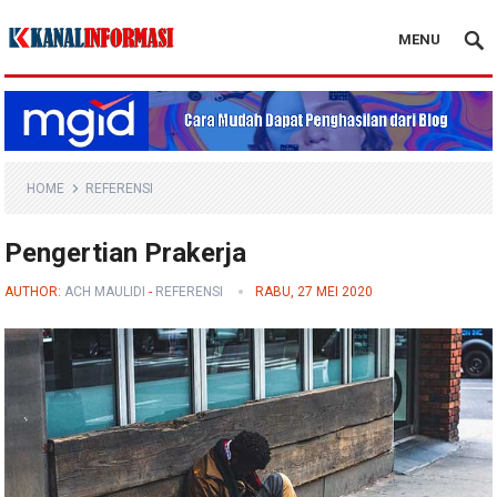
MENU
Blog Kanal Info
HOME
REFERENSI
Pengertian Prakerja
AUTHOR:
ACH MAULIDI
-
REFERENSI
RABU, 27 MEI 2020