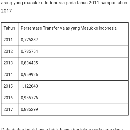
asing yang masuk ke Indonesia pada tahun 2011 sampai tahun
2017.
Tahun
Persentase Transfer Valas yang Masuk ke Indonesia
2011
0,775387
2012
0,785754
2013
0,834435
2014
0,959926
2015
1,122040
2016
0,955776
2017
0,885299
Data diatas tidak hanya tidak hanya berfokus pada arus dana