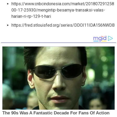
https://www.cnbcindonesia.com/market/201807291258
00-17-25930/mengintip-besarnya-transaksi-valas-
harian-ri-rp-129-t-hari
https://fred.stlouisfed.org/series/DDOI11IDA156NWDB