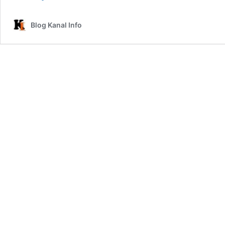
Sukses
Membangun
Blog Kanal Info
Usaha
Baju
Muslim
Agar
Banyak
Peminat