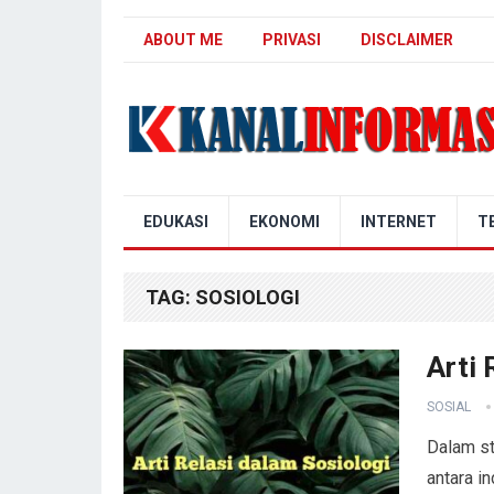
ABOUT ME
PRIVASI
DISCLAIMER
Blog Kanal Info
EDUKASI
EKONOMI
INTERNET
T
TAG:
SOSIOLOGI
Arti 
SOSIAL
Dalam st
antara i