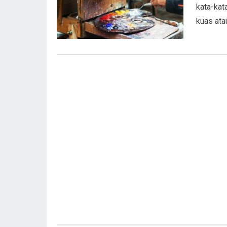
kata-kat
kuas ata