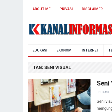
ABOUT ME
PRIVASI
DISCLAIMER
Blog Kanal Info
EDUKASI
EKONOMI
INTERNET
T
TAG:
SENI VISUAL
Seni 
EDUKASI
Seni vis
mengungk