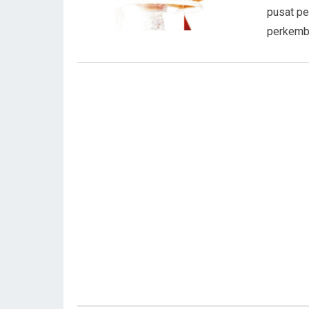
pusat pe
perkemba