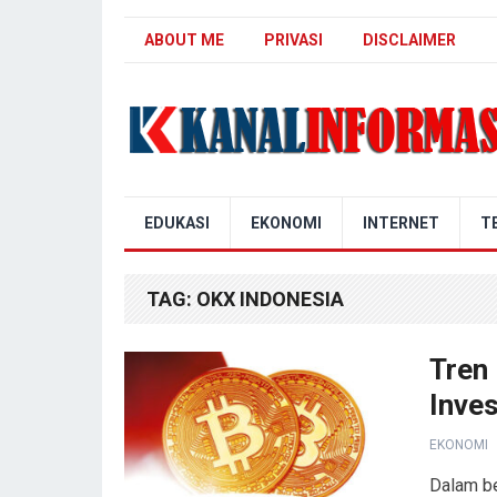
ABOUT ME
PRIVASI
DISCLAIMER
Blog Kanal Info
EDUKASI
EKONOMI
INTERNET
T
TAG:
OKX INDONESIA
Tren 
Inve
EKONOMI
Dalam be