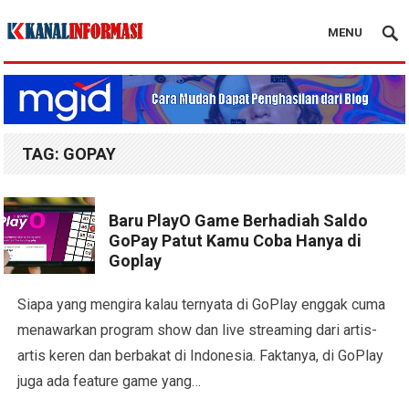
MENU
Blog Kanal Info
TAG:
GOPAY
Baru PlayO Game Berhadiah Saldo
GoPay Patut Kamu Coba Hanya di
Goplay
Siapa yang mengira kalau ternyata di GoPlay enggak cuma
menawarkan program show dan live streaming dari artis-
artis keren dan berbakat di Indonesia. Faktanya, di GoPlay
juga ada feature game yang…