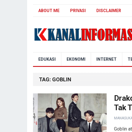
ABOUT ME
PRIVASI
DISCLAIMER
Blog Kanal Info
EDUKASI
EKONOMI
INTERNET
T
TAG:
GOBLIN
Drak
Tak 
MANASUK
Goblin a