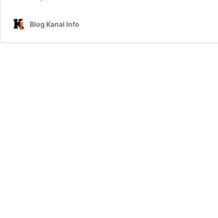
Control
(QC)
Blog Kanal Info
dan
Quality
Assurance
(QA)