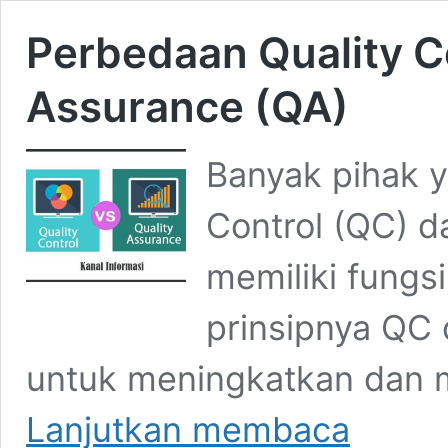
Perbedaan Quality C
Assurance (QA)
Banyak pihak 
Control (QC) d
memiliki fungs
prinsipnya QC 
untuk meningkatkan dan m
Perbedaan
Lanjutkan membaca
Quality