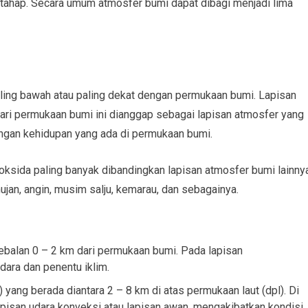
ertahap. Secara umum atmosfer bumi dapat dibagi menjadi lima
aling bawah atau paling dekat dengan permukaan bumi. Lapisan
ari permukaan bumi ini dianggap sebagai lapisan atmosfer yang
engan kehidupan yang ada di permukaan bumi.
ioksida paling banyak dibandingkan lapisan atmosfer bumi lainny
ujan, angin, musim salju, kemarau, dan sebagainya.
ebalan 0 – 2 km dari permukaan bumi. Pada lapisan
dara dan penentu iklim.
yang berada diantara 2 – 8 km di atas permukaan laut (dpl). Di
lapisan udara konveksi atau lapisan awan, mengakibatkan kondisi