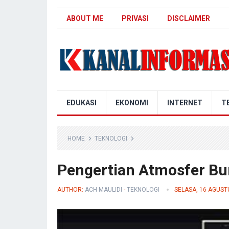
ABOUT ME
PRIVASI
DISCLAIMER
Blog Kanal Info
EDUKASI
EKONOMI
INTERNET
T
HOME
TEKNOLOGI
Pengertian Atmosfer Bu
AUTHOR:
ACH MAULIDI
-
TEKNOLOGI
SELASA, 16 AGUST